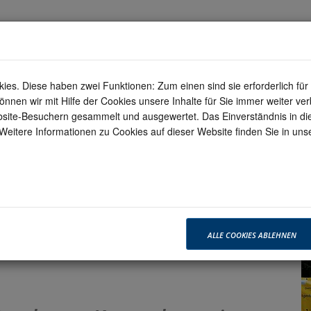
Darstellungsoptionen
Sta
s. Diese haben zwei Funktionen: Zum einen sind sie erforderlich für 
nen wir mit Hilfe der Cookies unsere Inhalte für Sie immer weiter ve
site-Besuchern gesammelt und ausgewertet. Das Einverständnis in d
 Weitere Informationen zu Cookies auf dieser Website finden Sie in un
QUARTIERS-
WOHNEN MIT SERVICE
UM
MANAGEMENT
Veröffentlichungen &
Aktuelles &
ranstaltungen
Arbeitshilfen
Pressemitteilungen
ALLE COOKIES ABLEHNEN