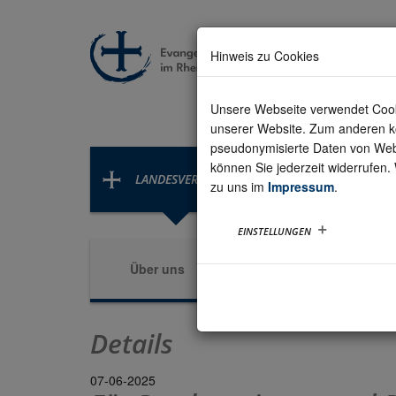
Hinweis zu Cookies
Unsere Webseite verwendet Cookie
unserer Website. Zum anderen kön
pseudonymisierte Daten von Web
können Sie jederzeit widerrufen.
EVANGELISCHES
LANDESVERBAND
zu uns im
Impressum
.
BILDUNGSZENTR
EINSTELLUNGEN
Kreisverbände &
Über uns
Ve
Gruppen
Details
07-06-2025