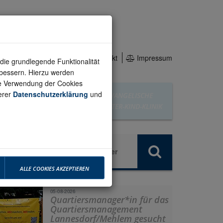
rtseite
Datenschutz
Kontakt
Impressum
die grundlegende Funktionalität
rbessern. Hierzu werden
ie Verwendung der Cookies
serer
Datenschutzerklärung
und
EVANGELISCHE
TAGESPFLEGE
MUTTER-KIND-KLINIK
Stiftung
Newsletter
ALLE COOKIES AKZEPTIEREN
05-08-2026
Quartiersmanager*in für das
Quartiersmanagement
Lannesdorf/Mehlem gesucht