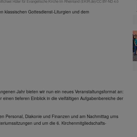
Michael Hüter für Evangelische Kirche im Rheinland (EKIR.de)/CC BY-ND 4.0
n klassischen Gottesdienst-Liturgien und dem
genen Jahr bieten wir nun ein neues Veranstaltungsformat an:
inen tieferen Einblick in die vielfältigen Aufgabenbereiche der
hen Personal, Diakonie und Finanzen und am Nachmittag ums
yteriumssitzungen und um die 6. Kirchenmitgliedschafts-