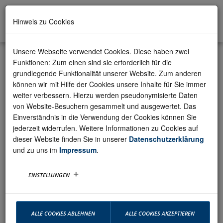
Hinweis zu Cookies
Unsere Webseite verwendet Cookies. Diese haben zwei
Details
Funktionen: Zum einen sind sie erforderlich für die
grundlegende Funktionalität unserer Website. Zum anderen
01-01-2026
können wir mit Hilfe der Cookies unsere Inhalte für Sie immer
Der auf dem Thron saß,
weiter verbessern. Hierzu werden pseudonymisierte Daten
sprach: Siehe, ich mache alles
von Website-Besuchern gesammelt und ausgewertet. Das
Einverständnis in die Verwendung der Cookies können Sie
neu!
jederzeit widerrufen. Weitere Informationen zu Cookies auf
dieser Website finden Sie in unserer
Datenschutzerklärung
Bildmeditation zur Jahreslosung 2026 (Offenbarung 21,3-7)
und zu uns im
Impressum
.
EINSTELLUNGEN
ALLE COOKIES ABLEHNEN
ALLE COOKIES AKZEPTIEREN