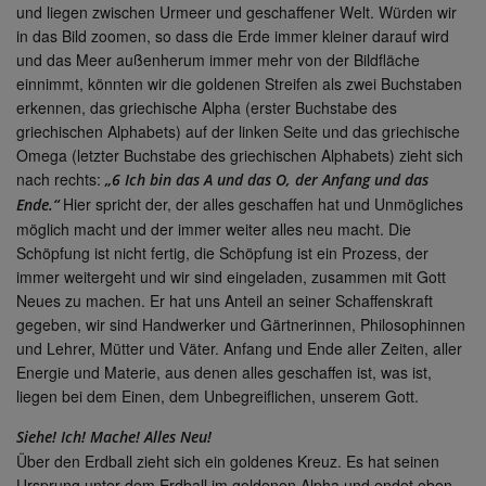
und liegen zwischen Urmeer und geschaffener Welt. Würden wir
in das Bild zoomen, so dass die Erde immer kleiner darauf wird
und das Meer außenherum immer mehr von der Bildfläche
einnimmt, könnten wir die goldenen Streifen als zwei Buchstaben
erkennen, das griechische Alpha (erster Buchstabe des
griechischen Alphabets) auf der linken Seite und das griechische
Omega (letzter Buchstabe des griechischen Alphabets) zieht sich
nach rechts:
„6 Ich bin das A und das O, der Anfang und das
Hier spricht der, der alles geschaffen hat und Unmögliches
Ende.“
möglich macht und der immer weiter alles neu macht. Die
Schöpfung ist nicht fertig, die Schöpfung ist ein Prozess, der
immer weitergeht und wir sind eingeladen, zusammen mit Gott
Neues zu machen. Er hat uns Anteil an seiner Schaffenskraft
gegeben, wir sind Handwerker und Gärtnerinnen, Philosophinnen
und Lehrer, Mütter und Väter. Anfang und Ende aller Zeiten, aller
Energie und Materie, aus denen alles geschaffen ist, was ist,
liegen bei dem Einen, dem Unbegreiflichen, unserem Gott.
Siehe! Ich! Mache! Alles Neu!
Über den Erdball zieht sich ein goldenes Kreuz. Es hat seinen
Ursprung unter dem Erdball im goldenen Alpha und endet oben